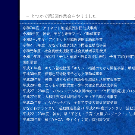
←
とつかで第2回作業会をやりました
令和7年度 アイネット地域振興財団助成事業
令和6年度 神奈川子ども未来ファンド助成事業
令和3～5年度 アイネット地域振興財団助成事業
令和2・3年度 かながわ生き活き市民基金助成事業
令和元年度 社会貢献支援財団 社会貢献者表彰受賞
令和元年度 内閣府「子供と家族・若者応援団表彰」子育て家族部門
表彰受賞
平成31年度 キリン福祉財団「キリン・福祉のちから開拓事業」助
平成30年度 伊藤忠記念財団子ども文庫助成事業
平成29年度 神奈川県社会福祉協議会地域福祉活動支援事業
平成29年度 ニッセイ財団児童・少年の健全育成助成事業
平成27・28年度 パルシステム神奈川ゆめコープ市民活動応援プロ
平成27年度 大和証券福祉財団ボランティア活動助成事業
平成25年度 かながわ子ども・子育て支援大賞奨励賞受賞
かながわボランタリー活動推進基金21 平成23年度ボランタリー活動
平成22・23年度 神奈川県「子ども・子育て支援プロジェクト」助
平成20年度 横浜YMCA「夢すくすく賞」特別賞受賞