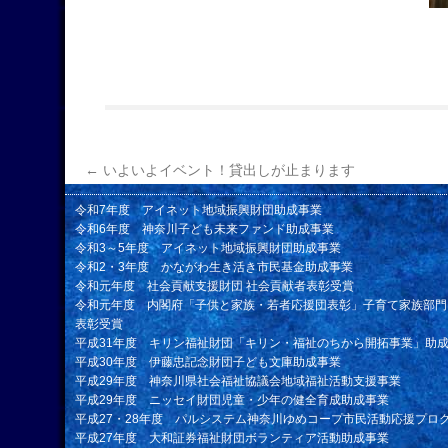
←
いよいよイベント！貸出しが止まります
令和7年度 アイネット地域振興財団助成事業
令和6年度 神奈川子ども未来ファンド助成事業
令和3～5年度 アイネット地域振興財団助成事業
令和2・3年度 かながわ生き活き市民基金助成事業
令和元年度 社会貢献支援財団 社会貢献者表彰受賞
令和元年度 内閣府「子供と家族・若者応援団表彰」子育て家族部門
表彰受賞
平成31年度 キリン福祉財団「キリン・福祉のちから開拓事業」助
平成30年度 伊藤忠記念財団子ども文庫助成事業
平成29年度 神奈川県社会福祉協議会地域福祉活動支援事業
平成29年度 ニッセイ財団児童・少年の健全育成助成事業
平成27・28年度 パルシステム神奈川ゆめコープ市民活動応援プロ
平成27年度 大和証券福祉財団ボランティア活動助成事業