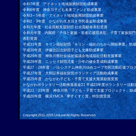
令和7年度 アイネット地域振興財団助成事業
令和6年度 神奈川子ども未来ファンド助成事業
令和3～5年度 アイネット地域振興財団助成事業
令和2・3年度 かながわ生き活き市民基金助成事業
令和元年度 社会貢献支援財団 社会貢献者表彰受賞
令和元年度 内閣府「子供と家族・若者応援団表彰」子育て家族部門
表彰受賞
平成31年度 キリン福祉財団「キリン・福祉のちから開拓事業」助
平成30年度 伊藤忠記念財団子ども文庫助成事業
平成29年度 神奈川県社会福祉協議会地域福祉活動支援事業
平成29年度 ニッセイ財団児童・少年の健全育成助成事業
平成27・28年度 パルシステム神奈川ゆめコープ市民活動応援プロ
平成27年度 大和証券福祉財団ボランティア活動助成事業
平成25年度 かながわ子ども・子育て支援大賞奨励賞受賞
かながわボランタリー活動推進基金21 平成23年度ボランタリー活動
平成22・23年度 神奈川県「子ども・子育て支援プロジェクト」助
平成20年度 横浜YMCA「夢すくすく賞」特別賞受賞
Copyright 2011-2025
UniLeaf
All Rights Reserved.