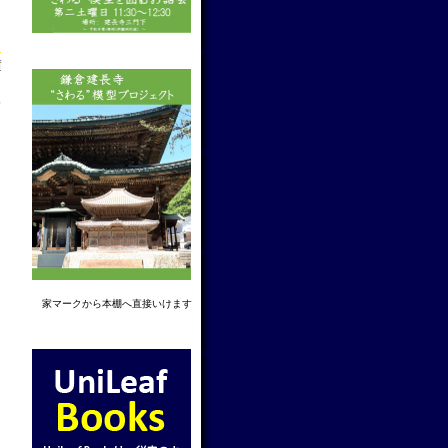
f
5
家マーク
から本棚へ直接いけます
連