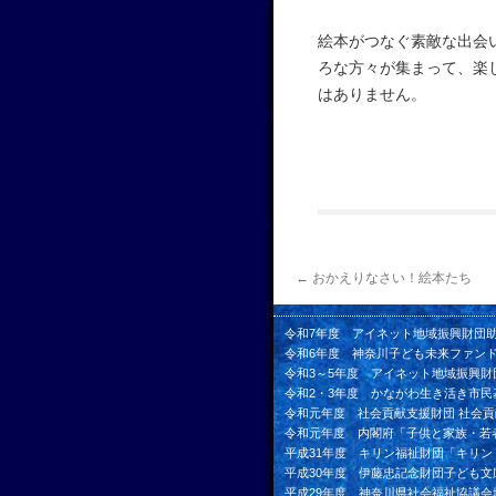
絵本がつなぐ素敵な出会
ろな方々が集まって、楽
はありません。
←
おかえりなさい！絵本たち
令和7年度 アイネット地域振興財団
令和6年度 神奈川子ども未来ファン
令和3～5年度 アイネット地域振興財
令和2・3年度 かながわ生き活き市民
令和元年度 社会貢献支援財団 社会
令和元年度 内閣府「子供と家族・若
平成31年度 キリン福祉財団「キリ
平成30年度 伊藤忠記念財団子ども文
平成29年度 神奈川県社会福祉協議