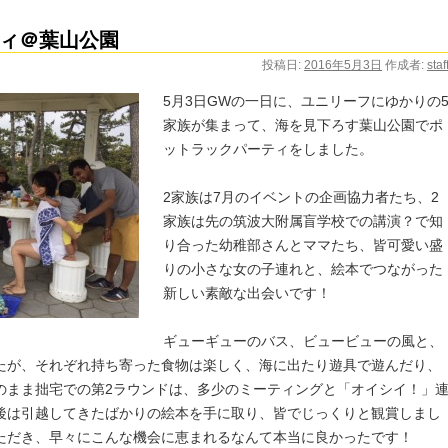
ィ＠葉山公園
投稿日:
2016年5月3日
作成者:
staf
5月3日GWの一日に、ユニリーフにゆかりの
家族が集まって、海を見下ろす葉山公園でポ
ットラックパーティをしました。
2家族は7月のイベントの企画協力者たち、2
家族は先の筑波大附属盲学校での講演？で知
り合った幼稚部さんとママたち、皆可愛い盛
りの小さな女の子連れと、絵本でつながった
新しい素敵な出会いです！
ギューギューのバス、ビュービューの風と、
たが、それぞれ持ち寄った食物は楽しく、海に出たり遊具で遊んだり、
のまま拙宅での第2ラウンドは、多少のミーティングと「オイシイ！」
後は引越してきたばかりの絵本を手に取り、皆でじっくりと観賞しまし
ただき、早々にこんな機会に恵まれるなんて本当に良かったです！