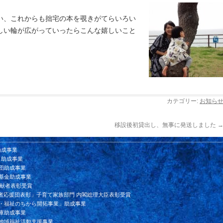
い、これからも拙宅の本を覗きがてらいろい
しい輪が広がっていったらこんな嬉しいこと
カテゴリー:
お知ら
移設後初貸出し、無事に発送しました
助成事業
ド助成事業
団助成事業
基金助成事業
貢献者表彰受賞
者応援団表彰」子育て家族部門 内閣総理大臣表彰受賞
ン・福祉のちから開拓事業」助成事業
庫助成事業
会地域福祉活動支援事業