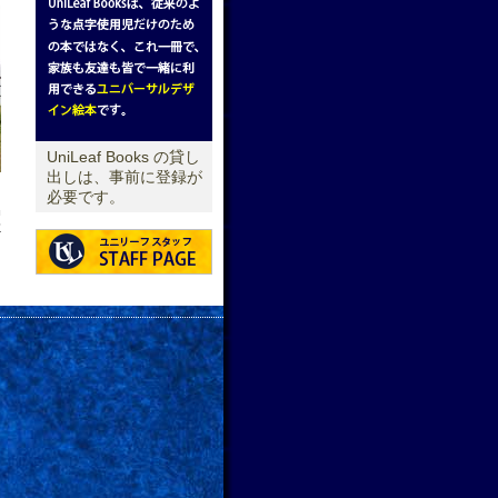
UniLeaf Books の貸し
出しは、事前に登録が
必要です。
せ
→