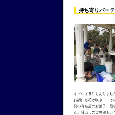
持ち寄りパーテ
キビシイ条件もありまし
お話にも花が咲き・・そ
発の有名店のお菓子、最
た。貸出しのご希望もい