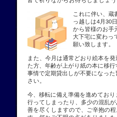
皆で祈りながらお待ちしましょう
これに伴い、蔵
っ越しは4月30
から皆様のお手
大下宅に変わっ
願い致します。
また、今月は通常どおり絵本を発
た方、年齢が上がり紙の本に移行
事情で定期貸出しが不要になった
さい。
今、移転に備え準備を進めており
行ってしまったり、多少の混乱が
善を尽くしますので、ご辛抱の程