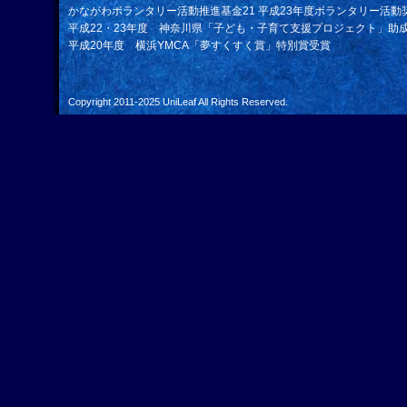
かながわボランタリー活動推進基金21 平成23年度ボランタリー活動
平成22・23年度 神奈川県「子ども・子育て支援プロジェクト」助
平成20年度 横浜YMCA「夢すくすく賞」特別賞受賞
Copyright 2011-2025
UniLeaf
All Rights Reserved.