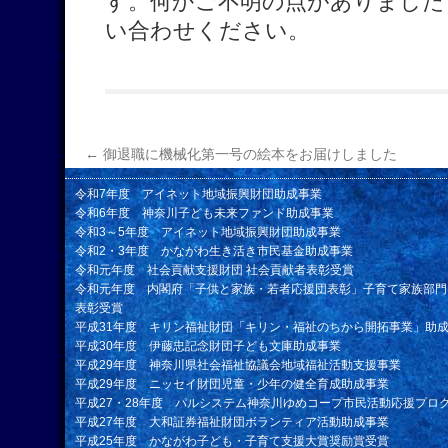
す。何かご不明の点がありました
い合わせください。
←
御退職に機械化第一号の絵本をお届けしました
令和7年度 アイネット地域振興財団助成事業
令和6年度 神奈川子ども未来ファンド助成事業
令和3～5年度 アイネット地域振興財団助成事業
令和2・3年度 かながわ生き活き市民基金助成事業
令和元年度 社会貢献支援財団 社会貢献者表彰受賞
令和元年度 内閣府「子供と家族・若者応援団表彰」子育て家族部門
表彰受賞
平成31年度 キリン福祉財団「キリン・福祉のちから開拓事業」助
平成30年度 伊藤忠記念財団子ども文庫助成事業
平成29年度 神奈川県社会福祉協議会地域福祉活動支援事業
平成29年度 ニッセイ財団児童・少年の健全育成助成事業
平成27・28年度 パルシステム神奈川ゆめコープ市民活動応援プロ
平成27年度 大和証券福祉財団ボランティア活動助成事業
平成25年度 かながわ子ども・子育て支援大賞奨励賞受賞