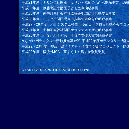
平成31年度 キリン福祉財団「キリン・福祉のちから開拓事業」助
平成30年度 伊藤忠記念財団子ども文庫助成事業
平成29年度 神奈川県社会福祉協議会地域福祉活動支援事業
平成29年度 ニッセイ財団児童・少年の健全育成助成事業
平成27・28年度 パルシステム神奈川ゆめコープ市民活動応援プロ
平成27年度 大和証券福祉財団ボランティア活動助成事業
平成25年度 かながわ子ども・子育て支援大賞奨励賞受賞
かながわボランタリー活動推進基金21 平成23年度ボランタリー活動
平成22・23年度 神奈川県「子ども・子育て支援プロジェクト」助
平成20年度 横浜YMCA「夢すくすく賞」特別賞受賞
Copyright 2011-2025
UniLeaf
All Rights Reserved.