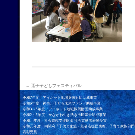
←
逗子子どもフェスティバル
令和7年度 アイネット地域振興財団助成事業
令和6年度 神奈川子ども未来ファンド助成事業
令和3～5年度 アイネット地域振興財団助成事業
令和2・3年度 かながわ生き活き市民基金助成事業
令和元年度 社会貢献支援財団 社会貢献者表彰受賞
令和元年度 内閣府「子供と家族・若者応援団表彰」子育て家族部門
表彰受賞