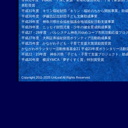
令和元年度 内閣府「子供と家族・若者応援団表彰」子育て家族部門
表彰受賞
平成31年度 キリン福祉財団「キリン・福祉のちから開拓事業」助
平成30年度 伊藤忠記念財団子ども文庫助成事業
平成29年度 神奈川県社会福祉協議会地域福祉活動支援事業
平成29年度 ニッセイ財団児童・少年の健全育成助成事業
平成27・28年度 パルシステム神奈川ゆめコープ市民活動応援プロ
平成27年度 大和証券福祉財団ボランティア活動助成事業
平成25年度 かながわ子ども・子育て支援大賞奨励賞受賞
かながわボランタリー活動推進基金21 平成23年度ボランタリー活動
平成22・23年度 神奈川県「子ども・子育て支援プロジェクト」助
平成20年度 横浜YMCA「夢すくすく賞」特別賞受賞
Copyright 2011-2025
UniLeaf
All Rights Reserved.