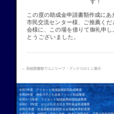
す！
この度の助成金申請書類作成にあ
市民交流センター様、ご推薦くだ
会様に、この場を借りて御礼申し
とうございました。
←
高校図書館でユニリーフ・ブックスのミニ展示
令和7年度 アイネット地域振興財団助成事業
令和6年度 神奈川子ども未来ファンド助成事業
令和3～5年度 アイネット地域振興財団助成事業
令和2・3年度 かながわ生き活き市民基金助成事業
令和元年度 社会貢献支援財団 社会貢献者表彰受賞