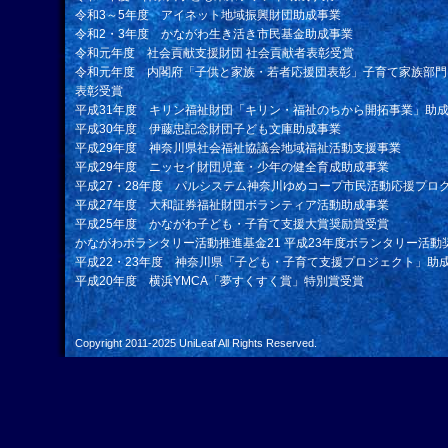
令和3～5年度 アイネット地域振興財団助成事業
令和2・3年度 かながわ生き活き市民基金助成事業
令和元年度 社会貢献支援財団 社会貢献者表彰受賞
令和元年度 内閣府「子供と家族・若者応援団表彰」子育て家族部門
表彰受賞
平成31年度 キリン福祉財団「キリン・福祉のちから開拓事業」助
平成30年度 伊藤忠記念財団子ども文庫助成事業
平成29年度 神奈川県社会福祉協議会地域福祉活動支援事業
平成29年度 ニッセイ財団児童・少年の健全育成助成事業
平成27・28年度 パルシステム神奈川ゆめコープ市民活動応援プロ
平成27年度 大和証券福祉財団ボランティア活動助成事業
平成25年度 かながわ子ども・子育て支援大賞奨励賞受賞
かながわボランタリー活動推進基金21 平成23年度ボランタリー活動
平成22・23年度 神奈川県「子ども・子育て支援プロジェクト」助
平成20年度 横浜YMCA「夢すくすく賞」特別賞受賞
Copyright 2011-2025
UniLeaf
All Rights Reserved.