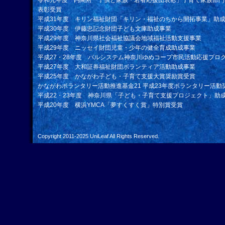
令和元年度 内閣府「子供と家族・若者応援団表彰」子育て家族部門
表彰受賞
平成31年度 キリン福祉財団「キリン・福祉のちから開拓事業」助
平成30年度 伊藤忠記念財団子ども文庫助成事業
平成29年度 神奈川県社会福祉協議会地域福祉活動支援事業
平成29年度 ニッセイ財団児童・少年の健全育成助成事業
平成27・28年度 パルシステム神奈川ゆめコープ市民活動応援プロ
平成27年度 大和証券福祉財団ボランティア活動助成事業
平成25年度 かながわ子ども・子育て支援大賞奨励賞受賞
かながわボランタリー活動推進基金21 平成23年度ボランタリー活動
平成22・23年度 神奈川県「子ども・子育て支援プロジェクト」助
平成20年度 横浜YMCA「夢すくすく賞」特別賞受賞
Copyright 2011-2025
UniLeaf
All Rights Reserved.