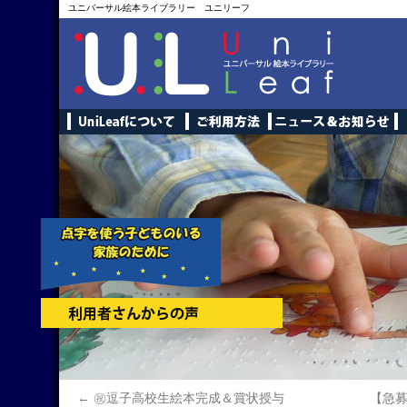
ユニバーサル絵本ライブラリー ユニリーフ
←
㊗逗子高校生絵本完成＆賞状授与
【急募