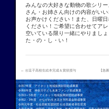
みんなの大好きな動物の歌シリー
さん・お姉さん向けの内容がいい
お声かけください！また、日曜日
ください！ご希望に合わせてアレ
空いている限り一緒にやりまし
た・の・し・い！
←
㊗逗子高校生絵本完成＆賞状授与
【急募
令和7年度 アイネット地域振興財団助成事業
令和6年度 神奈川子ども未来ファンド助成事業
令和3～5年度 アイネット地域振興財団助成事業
令和2・3年度 かながわ生き活き市民基金助成事業
令和元年度 社会貢献支援財団 社会貢献者表彰受賞