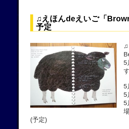
♫えほんdeえいご「Brown 
予定
♫
B
5
5
5
(予定)