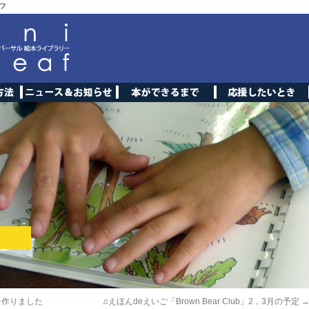
フ
を作りました
♫えほんdeえいご「Brown Bear Club」2，3月の予定