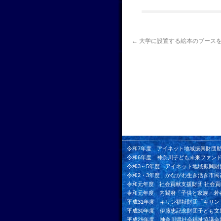
←
大学に設置する絵本のブース
令和7年度 アイネット地域振興財団
令和6年度 神奈川子ども未来ファン
令和3～5年度 アイネット地域振興財
令和2・3年度 かながわ生き活き市民
令和元年度 社会貢献支援財団 社会
令和元年度 内閣府「子供と家族・若
平成31年度 キリン福祉財団「キリ
平成30年度 伊藤忠記念財団子ども文
平成29年度 神奈川県社会福祉協議