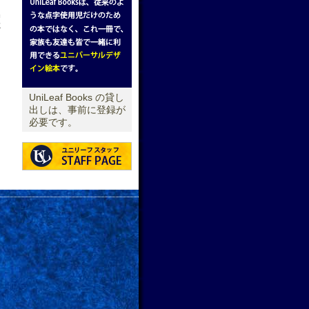
せ
→
UniLeaf Books の貸し
出しは、事前に登録が
必要です。