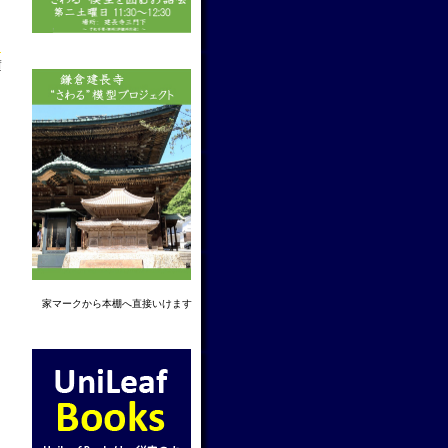
f
家マーク
から本棚へ直接いけます