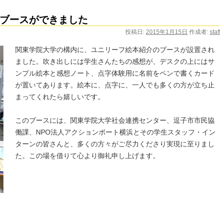
ブースができました
投稿日:
2015年1月15日
作成者:
staf
関東学院大学の構内に、ユニリーフ絵本紹介のブースが設置され
ました。吹き出しには学生さんたちの感想が、デスクの上にはサ
ンプル絵本と感想ノート、点字体験用に名前をペンで書くカード
が置いてあります。絵本に、点字に、一人でも多くの方が立ち止
まってくれたら嬉しいです。
このブースには、関東学院大学社会連携センター、逗子市市民協
働課、NPO法人アクションポート横浜とその学生スタッフ・イン
ターンの皆さんと、多くの方々がご尽力くださり実現に至りまし
た。この場を借りて心より御礼申し上げます。