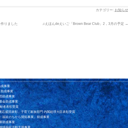
カテゴリー:
お知ら
を作りました
♫えほんdeえいご「Brown Bear Club」2，3月の予定
助成事業
ド助成事業
団助成事業
基金助成事業
貢献者表彰受賞
者応援団表彰」子育て家族部門 内閣総理大臣表彰受賞
ン・福祉のちから開拓事業」助成事業
庫助成事業
会地域福祉活動支援事業