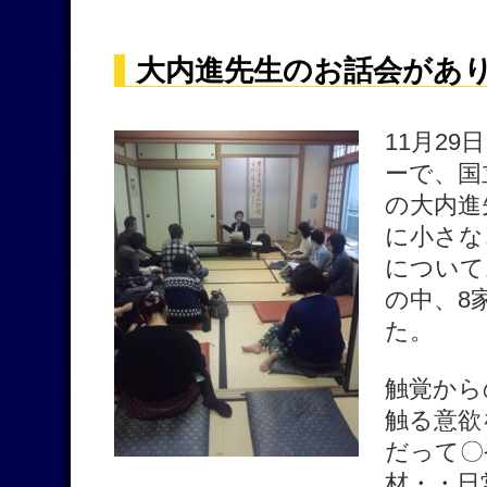
大内進先生のお話会があ
11月2
ーで、国
の大内進
に小さな
について
の中、8
た。
触覚から
触る意欲
だって〇
材・・日