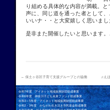
り組める具体的な内容が満載。と
声に、同じ道を通った者として、
いいナ・・と大変嬉しく思いまし
是非また開催したいと思います。
←
保土ヶ谷区子育て支援グループとの協働
♫えほ
令和7年度 アイネット地域振興財団助成事業
令和6年度 神奈川子ども未来ファンド助成事業
令和3～5年度 アイネット地域振興財団助成事業
令和2・3年度 かながわ生き活き市民基金助成事業