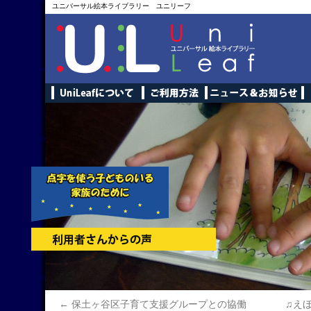
ユニバーサル絵本ライブラリー ユニリーフ
←
保土ヶ谷区子育て支援グループとの協働
♫えほ