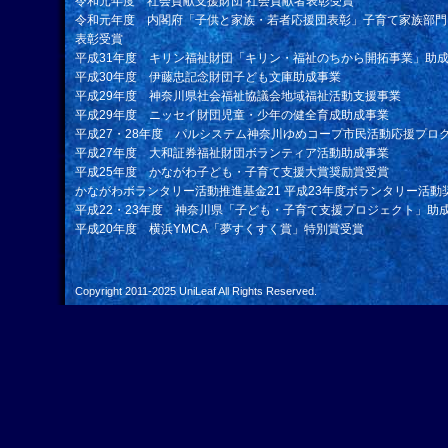
令和元年度 社会貢献支援財団 社会貢献者表彰受賞
令和元年度 内閣府「子供と家族・若者応援団表彰」子育て家族部門
表彰受賞
平成31年度 キリン福祉財団「キリン・福祉のちから開拓事業」助
平成30年度 伊藤忠記念財団子ども文庫助成事業
平成29年度 神奈川県社会福祉協議会地域福祉活動支援事業
平成29年度 ニッセイ財団児童・少年の健全育成助成事業
平成27・28年度 パルシステム神奈川ゆめコープ市民活動応援プロ
平成27年度 大和証券福祉財団ボランティア活動助成事業
平成25年度 かながわ子ども・子育て支援大賞奨励賞受賞
かながわボランタリー活動推進基金21 平成23年度ボランタリー活動
平成22・23年度 神奈川県「子ども・子育て支援プロジェクト」助
平成20年度 横浜YMCA「夢すくすく賞」特別賞受賞
Copyright 2011-2025
UniLeaf
All Rights Reserved.