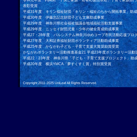
令和元年度 内閣府「子供と家族・若者応援団表彰」子育て家族部門
表彰受賞
平成31年度 キリン福祉財団「キリン・福祉のちから開拓事業」助
平成30年度 伊藤忠記念財団子ども文庫助成事業
平成29年度 神奈川県社会福祉協議会地域福祉活動支援事業
平成29年度 ニッセイ財団児童・少年の健全育成助成事業
平成27・28年度 パルシステム神奈川ゆめコープ市民活動応援プロ
平成27年度 大和証券福祉財団ボランティア活動助成事業
平成25年度 かながわ子ども・子育て支援大賞奨励賞受賞
かながわボランタリー活動推進基金21 平成23年度ボランタリー活動
平成22・23年度 神奈川県「子ども・子育て支援プロジェクト」助
平成20年度 横浜YMCA「夢すくすく賞」特別賞受賞
Copyright 2011-2025
UniLeaf
All Rights Reserved.