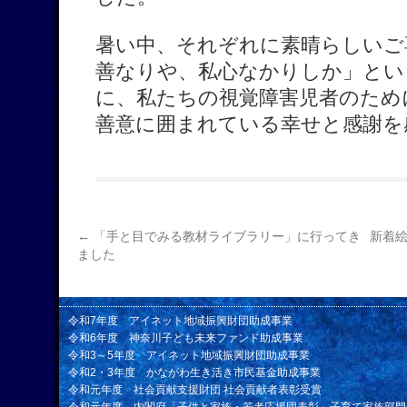
暑い中、それぞれに素晴らしいご
善なりや、私心なかりしか」とい
に、私たちの視覚障害児者のため
善意に囲まれている幸せと感謝を
←
「手と目でみる教材ライブラリー」に行ってき
新着
ました
令和7年度 アイネット地域振興財団助成事業
令和6年度 神奈川子ども未来ファンド助成事業
令和3～5年度 アイネット地域振興財団助成事業
令和2・3年度 かながわ生き活き市民基金助成事業
令和元年度 社会貢献支援財団 社会貢献者表彰受賞