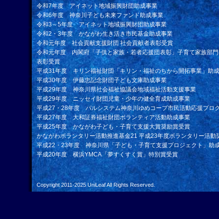
令和7年度 アイネット地域振興財団助成事業
令和6年度 神奈川子ども未来ファンド助成事業
令和3～5年度 アイネット地域振興財団助成事業
令和2・3年度 かながわ生き活き市民基金助成事業
令和元年度 社会貢献支援財団 社会貢献者表彰受賞
令和元年度 内閣府「子供と家族・若者応援団表彰」子育て家族部門
表彰受賞
平成31年度 キリン福祉財団「キリン・福祉のちから開拓事業」助
平成30年度 伊藤忠記念財団子ども文庫助成事業
平成29年度 神奈川県社会福祉協議会地域福祉活動支援事業
平成29年度 ニッセイ財団児童・少年の健全育成助成事業
平成27・28年度 パルシステム神奈川ゆめコープ市民活動応援プロ
平成27年度 大和証券福祉財団ボランティア活動助成事業
平成25年度 かながわ子ども・子育て支援大賞奨励賞受賞
かながわボランタリー活動推進基金21 平成23年度ボランタリー活動
平成22・23年度 神奈川県「子ども・子育て支援プロジェクト」助
平成20年度 横浜YMCA「夢すくすく賞」特別賞受賞
Copyright 2011-2025
UniLeaf
All Rights Reserved.