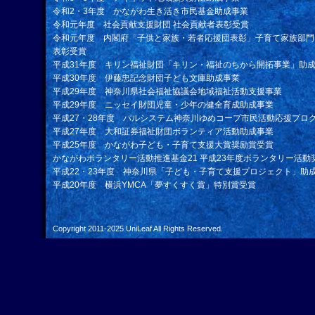
令和2・3年度 かながわ生き活き市民基金助成事業
令和元年度 社会貢献支援財団 社会貢献者表彰受賞
令和元年度 内閣府「子供と家族・若者応援団表彰」子育て家族部門
表彰受賞
平成31年度 キリン福祉財団「キリン・福祉のちから開拓事業」助
平成30年度 伊藤忠記念財団子ども文庫助成事業
平成29年度 神奈川県社会福祉協議会地域福祉活動支援事業
平成29年度 ニッセイ財団児童・少年の健全育成助成事業
平成27・28年度 パルシステム神奈川ゆめコープ市民活動応援プロ
平成27年度 大和証券福祉財団ボランティア活動助成事業
平成25年度 かながわ子ども・子育て支援大賞奨励賞受賞
かながわボランタリー活動推進基金21 平成23年度ボランタリー活動
平成22・23年度 神奈川県「子ども・子育て支援プロジェクト」助
平成20年度 横浜YMCA「夢すくすく賞」特別賞受賞
Copyright 2011-2025
UniLeaf
All Rights Reserved.