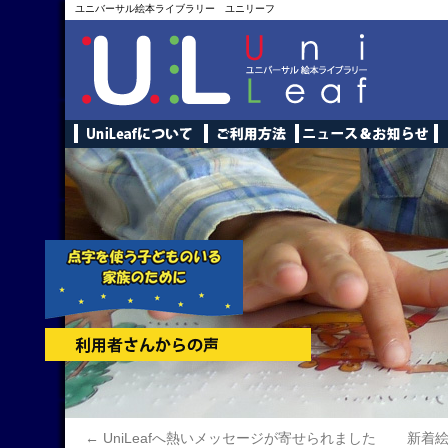
ユニバーサル絵本ライブラリー ユニリーフ
←
UniLeafへ熱いメッセージが寄せられました
新着