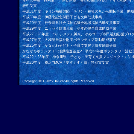
令和元年度 内閣府「子供と家族・若者応援団表彰」子育て家族部門
表彰受賞
平成31年度 キリン福祉財団「キリン・福祉のちから開拓事業」助
平成30年度 伊藤忠記念財団子ども文庫助成事業
平成29年度 神奈川県社会福祉協議会地域福祉活動支援事業
平成29年度 ニッセイ財団児童・少年の健全育成助成事業
平成27・28年度 パルシステム神奈川ゆめコープ市民活動応援プロ
平成27年度 大和証券福祉財団ボランティア活動助成事業
平成25年度 かながわ子ども・子育て支援大賞奨励賞受賞
かながわボランタリー活動推進基金21 平成23年度ボランタリー活動
平成22・23年度 神奈川県「子ども・子育て支援プロジェクト」助
平成20年度 横浜YMCA「夢すくすく賞」特別賞受賞
Copyright 2011-2025
UniLeaf
All Rights Reserved.