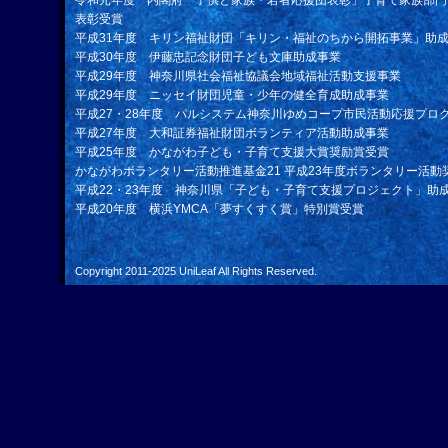
令和元年度 内閣府「子供と家族・若者応援団表彰」子育て家族部門
表彰受賞
平成31年度 キリン福祉財団「キリン・福祉のちから開拓事業」助
平成30年度 伊藤忠記念財団子ども文庫助成事業
平成29年度 神奈川県社会福祉協議会地域福祉活動支援事業
平成29年度 ニッセイ財団児童・少年の健全育成助成事業
平成27・28年度 パルシステム神奈川ゆめコープ市民活動応援プロ
平成27年度 大和証券福祉財団ボランティア活動助成事業
平成25年度 かながわ子ども・子育て支援大賞奨励賞受賞
かながわボランタリー活動推進基金21 平成23年度ボランタリー活動
平成22・23年度 神奈川県「子ども・子育て支援プロジェクト」助
平成20年度 横浜YMCA「夢すくすく賞」特別賞受賞
Copyright 2011-2025
UniLeaf
All Rights Reserved.