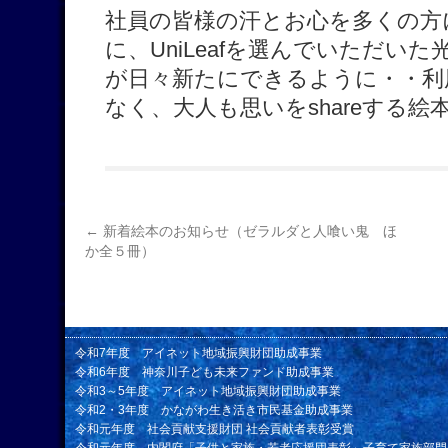
社員の皆様の汗とお心を多くの方
に、UniLeafを選んでいただい
が日々新たにできるように・・利
なく、大人も思いをshareする
←
新着絵本のお知らせ（ゼラルダと人喰い鬼 ほ
か全５冊）
令和7年度 アイネット地域振興財団助成事業
令和6年度 神奈川子ども未来ファンド助成事業
令和3～5年度 アイネット地域振興財団助成事業
令和2・3年度 かながわ生き活き市民基金助成事業
令和元年度 社会貢献支援財団 社会貢献者表彰受賞