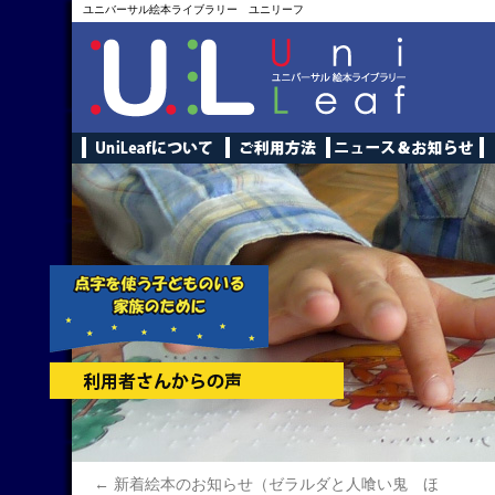
ユニバーサル絵本ライブラリー ユニリーフ
←
新着絵本のお知らせ（ゼラルダと人喰い鬼 ほ