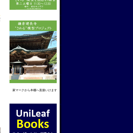
f
家マーク
から本棚へ直接いけます