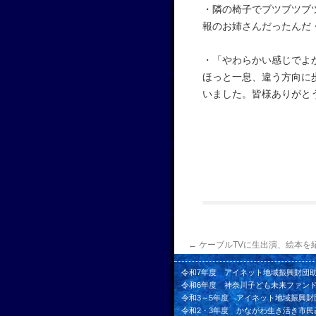
・隣の椅子でブツブツブ
報のお姉さんだったんだ
・「やわらかい感じでよ
ほっと一息、違う方向に
いました。皆様ありがと
←
ケーブルTVに生出演、絵本を
令和7年度 アイネット地域振興財団
令和6年度 神奈川子ども未来ファン
令和3～5年度 アイネット地域振興財
令和2・3年度 かながわ生き活き市民