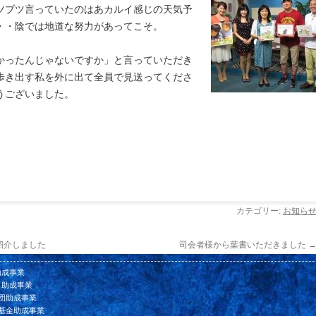
ツブツ言っていたのはあカルイ感じの天気予
・・陰では地道な努力があってこそ。
かったんじゃないですか」と言っていただき
歩き出す私を外に出て全員で見送ってくださ
うございました。
カテゴリー:
お知ら
紹介しました
司会者様から葉書いただきました
助成事業
ド助成事業
団助成事業
基金助成事業