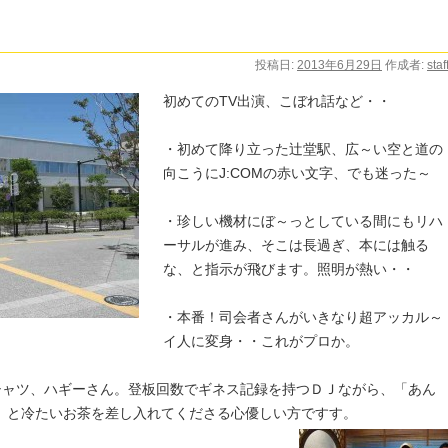
投稿日:
2013年6月29日
作成者:
staf
初めてのTV出演、こぼれ話など・・
・初めて降り立った辻堂駅、広～い空と道の
向こうにJ:COMの赤い文字、でも迷った～
・珍しい機材にぼ～っとしている間にもリハ
ーサルが進み、そこは長過ぎ、本には触る
な、と指示が飛びます。照明が熱い・・
・本番！司会者さんがいきなり超アッカル～
イ人に変身・・これがプロか。
シャツ、ハギーさん。登板回数でギネス記録を持つＤＪながら、「あん
」と冷たいお茶を差し入れてくださる心優しい方ですす。