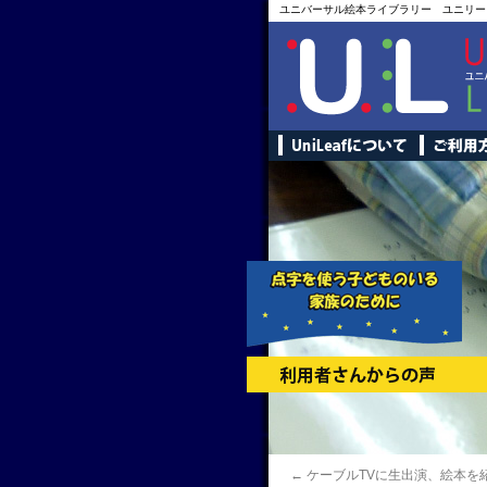
ユニバーサル絵本ライブラリー ユニリー
←
ケーブルTVに生出演、絵本を