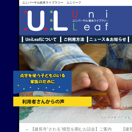
ユニバーサル絵本ライブラリー ユニリーフ
←
【建長寺”さわる”模型を囲むお話会】ご案内
【建