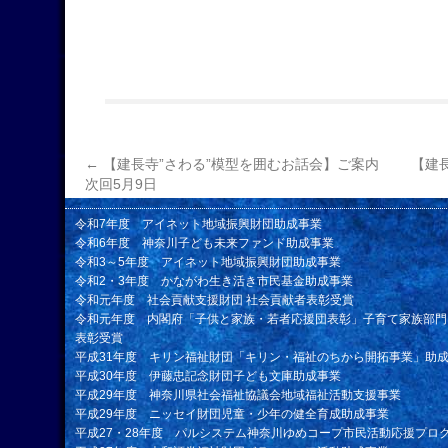
←
【建長寺”さわる”模型を囲むお話会】ご案内
【建
次回5月9日
令和7年度 アイネット地域振興財団助成事業
令和6年度 神奈川子ども未来ファンド助成事業
令和3～5年度 アイネット地域振興財団助成事業
令和2・3年度 かながわ生き活き市民基金助成事業
令和元年度 社会貢献支援財団 社会貢献者表彰受賞
令和元年度 内閣府「子供と家族・若者応援団表彰」子育て家族部門
表彰受賞
平成31年度 キリン福祉財団「キリン・福祉のちから開拓事業」助
平成30年度 伊藤忠記念財団子ども文庫助成事業
平成29年度 神奈川県社会福祉協議会地域福祉活動支援事業
平成29年度 ニッセイ財団児童・少年の健全育成助成事業
平成27・28年度 パルシステム神奈川ゆめコープ市民活動応援プロ