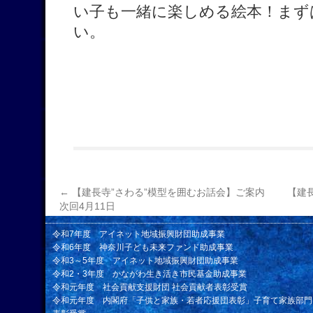
い子も一緒に楽しめる絵本！まず
い。
←
【建長寺”さわる”模型を囲むお話会】ご案内
【建
次回4月11日
令和7年度 アイネット地域振興財団助成事業
令和6年度 神奈川子ども未来ファンド助成事業
令和3～5年度 アイネット地域振興財団助成事業
令和2・3年度 かながわ生き活き市民基金助成事業
令和元年度 社会貢献支援財団 社会貢献者表彰受賞
令和元年度 内閣府「子供と家族・若者応援団表彰」子育て家族部門