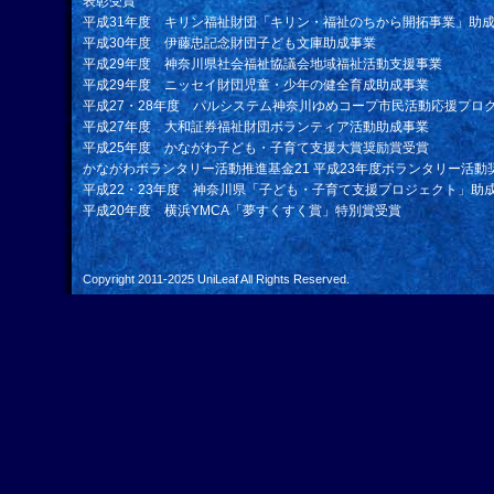
表彰受賞
平成31年度 キリン福祉財団「キリン・福祉のちから開拓事業」助
平成30年度 伊藤忠記念財団子ども文庫助成事業
平成29年度 神奈川県社会福祉協議会地域福祉活動支援事業
平成29年度 ニッセイ財団児童・少年の健全育成助成事業
平成27・28年度 パルシステム神奈川ゆめコープ市民活動応援プロ
平成27年度 大和証券福祉財団ボランティア活動助成事業
平成25年度 かながわ子ども・子育て支援大賞奨励賞受賞
かながわボランタリー活動推進基金21 平成23年度ボランタリー活動
平成22・23年度 神奈川県「子ども・子育て支援プロジェクト」助
平成20年度 横浜YMCA「夢すくすく賞」特別賞受賞
Copyright 2011-2025
UniLeaf
All Rights Reserved.