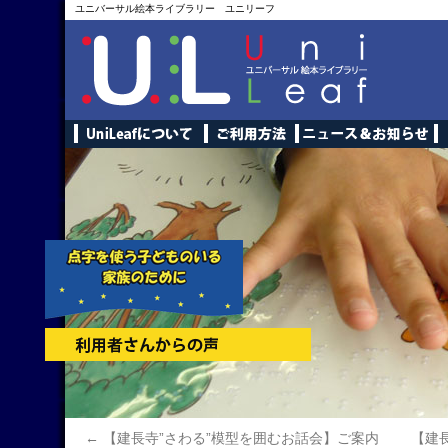
ユニバーサル絵本ライブラリー ユニリーフ
←
【建長寺”さわる”模型を囲むお話会】ご案内
【建