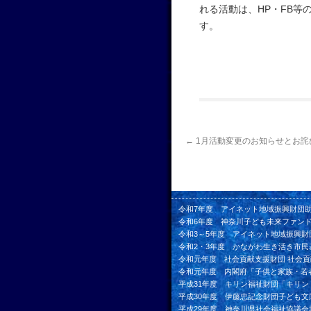
れる活動は、HP・FB等
す。
←
1月活動変更のお知らせとお詫
令和7年度 アイネット地域振興財団
令和6年度 神奈川子ども未来ファン
令和3～5年度 アイネット地域振興財
令和2・3年度 かながわ生き活き市民
令和元年度 社会貢献支援財団 社会
令和元年度 内閣府「子供と家族・若
平成31年度 キリン福祉財団「キリ
平成30年度 伊藤忠記念財団子ども文
平成29年度 神奈川県社会福祉協議