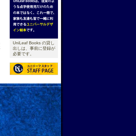
UniLeaf Books の貸し
せ
出しは、事前に登録が
必要です。
→