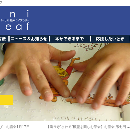
フ
び お話会1月17日
【建長寺”さわる”模型を囲むお話会】お話会 第七回