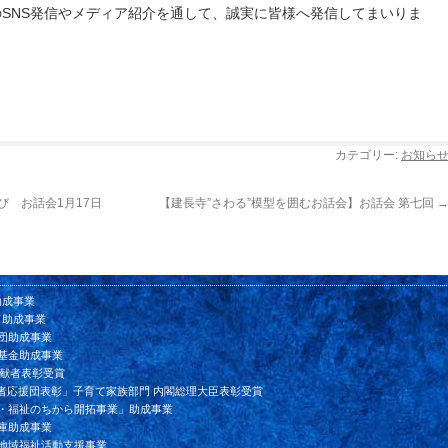
のSNS発信やメディア紹介を通して、誠実に皆様へ発信してまいりま
カテゴリー:
お知ら
び お話会1月17日
【建長寺”さわる”模型を囲むお話会】お話会 第七回
助成事業
ド助成事業
団助成事業
基金助成事業
貢献者表彰受賞
者応援団表彰」子育て家族部門 内閣総理大臣表彰受賞
ン・福祉のちから開拓事業」助成事業
庫助成事業
会地域福祉活動支援事業