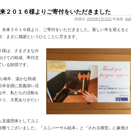
来２０１６様よりご寄付をいただきました
投稿日:
2026年1月15日
作成者:
staf
）未来２０１６様より、ご寄付をいただきました。新しい年を迎えると
付、まさに感謝というひとことに尽きます。
６様は、さまざ
まな分
向けての助成、寄付文
ている財団です。
から毎年、温かな助成
日本全国に意義深い活
る中、私たちの活動を
さり、大変ありがたい
。
ら支援団体としてユニ
有難うございました。『ユニバーサル絵本』と『さわる模型』に象徴さ