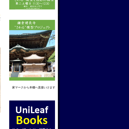
f
家マーク
から本棚へ直接いけます