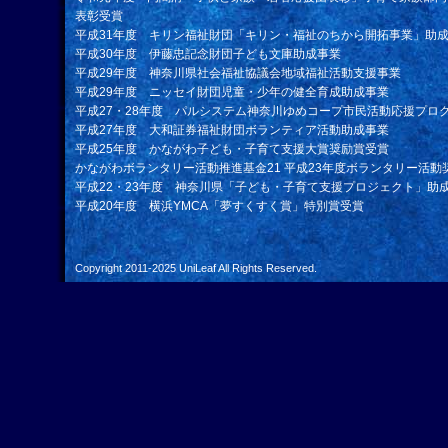
表彰受賞
平成31年度 キリン福祉財団「キリン・福祉のちから開拓事業」助
平成30年度 伊藤忠記念財団子ども文庫助成事業
平成29年度 神奈川県社会福祉協議会地域福祉活動支援事業
平成29年度 ニッセイ財団児童・少年の健全育成助成事業
平成27・28年度 パルシステム神奈川ゆめコープ市民活動応援プロ
平成27年度 大和証券福祉財団ボランティア活動助成事業
平成25年度 かながわ子ども・子育て支援大賞奨励賞受賞
かながわボランタリー活動推進基金21 平成23年度ボランタリー活動
平成22・23年度 神奈川県「子ども・子育て支援プロジェクト」助
平成20年度 横浜YMCA「夢すくすく賞」特別賞受賞
Copyright 2011-2025
UniLeaf
All Rights Reserved.