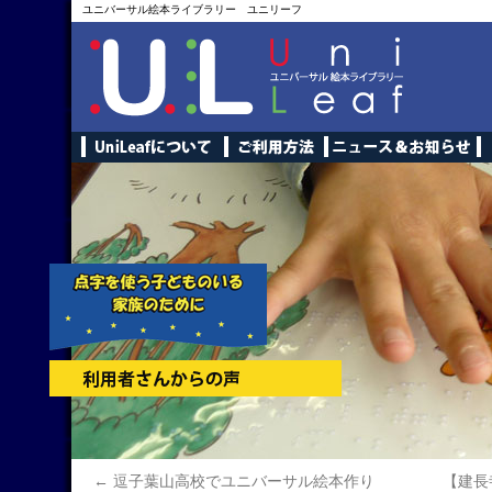
ユニバーサル絵本ライブラリー ユニリーフ
←
逗子葉山高校でユニバーサル絵本作り
【建長