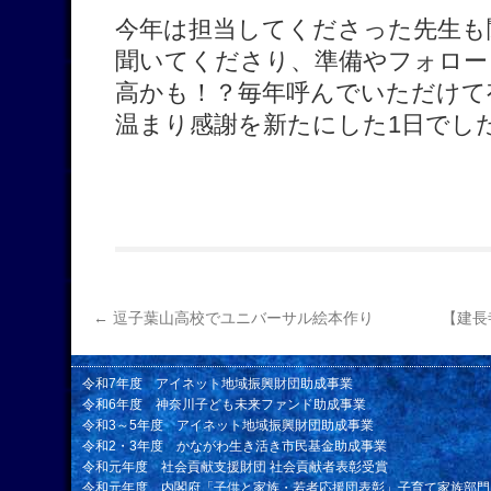
今年は担当してくださった先生も
聞いてくださり、準備やフォロー
高かも！？毎年呼んでいただけて
温まり感謝を新たにした1日でし
←
逗子葉山高校でユニバーサル絵本作り
【建長
令和7年度 アイネット地域振興財団助成事業
令和6年度 神奈川子ども未来ファンド助成事業
令和3～5年度 アイネット地域振興財団助成事業
令和2・3年度 かながわ生き活き市民基金助成事業
令和元年度 社会貢献支援財団 社会貢献者表彰受賞
令和元年度 内閣府「子供と家族・若者応援団表彰」子育て家族部門