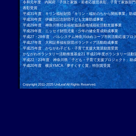
令和元年度 内閣府「子供と家族・若者応援団表彰」子育て家族部門
表彰受賞
平成31年度 キリン福祉財団「キリン・福祉のちから開拓事業」助
平成30年度 伊藤忠記念財団子ども文庫助成事業
平成29年度 神奈川県社会福祉協議会地域福祉活動支援事業
平成29年度 ニッセイ財団児童・少年の健全育成助成事業
平成27・28年度 パルシステム神奈川ゆめコープ市民活動応援プロ
平成27年度 大和証券福祉財団ボランティア活動助成事業
平成25年度 かながわ子ども・子育て支援大賞奨励賞受賞
かながわボランタリー活動推進基金21 平成23年度ボランタリー活動
平成22・23年度 神奈川県「子ども・子育て支援プロジェクト」助
平成20年度 横浜YMCA「夢すくすく賞」特別賞受賞
Copyright 2011-2025
UniLeaf
All Rights Reserved.