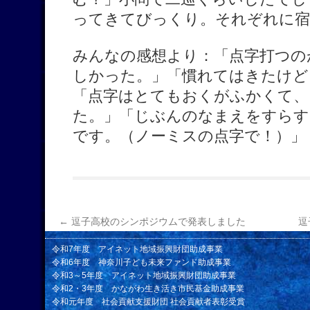
ってきてびっくり。それぞれに宿
みんなの感想より：「点字打つの
しかった。」「慣れてはきたけど
「点字はとてもおくがふかくて、
た。」「じぶんのなまえをすら
です。（ノーミスの点字で！）」
←
逗子高校のシンポジウムで発表しました
逗
令和7年度 アイネット地域振興財団助成事業
令和6年度 神奈川子ども未来ファンド助成事業
令和3～5年度 アイネット地域振興財団助成事業
令和2・3年度 かながわ生き活き市民基金助成事業
令和元年度 社会貢献支援財団 社会貢献者表彰受賞