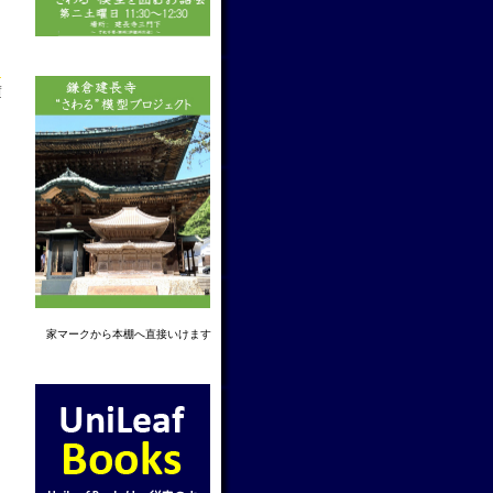
→
f
家マーク
から本棚へ直接いけます