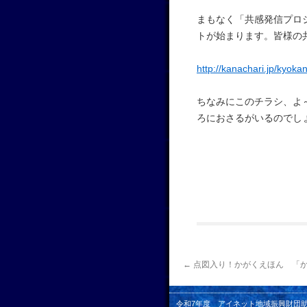
まもなく「共感発信プロ
トが始まります。皆様の
http://kanachari.jp/kyo
ちなみにこのチラシ、よ
ろにおさるがいるのでしょ
←
点図入り！かがくえほん 「
令和7年度 アイネット地域振興財団