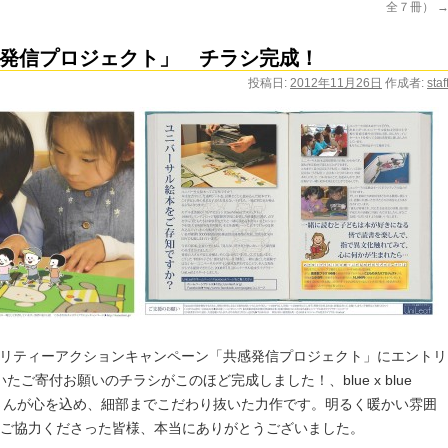
全７冊）
発信プロジェクト」 チラシ完成！
投稿日:
2012年11月26日
作成者:
staf
チャリティーアクションキャンペーン「共感発信プロジェクト」にエントリ
ご寄付お願いのチラシがこのほど完成しました！、blue x blue
川諒さんが心を込め、細部までこだわり抜いた力作です。明るく暖かい雰囲
タリ！ご協力くださった皆様、本当にありがとうございました。