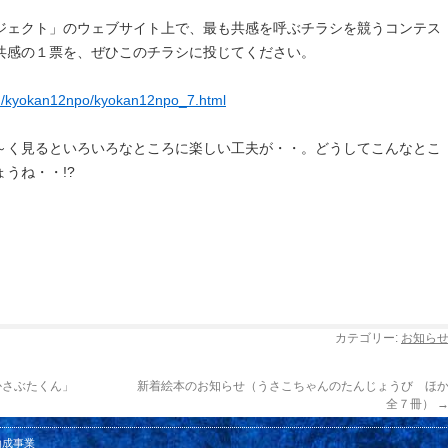
ジェクト」のウェブサイト上で、最も共感を呼ぶチラシを競うコンテス
共感の１票を、ぜひこのチラシに投じてください。
kan/kyokan12npo/kyokan12npo_7.html
～く見るといろいろなところに楽しい工夫が・・。どうしてこんなとこ
うね・・!?
カテゴリー:
お知ら
かさぶたくん」
新着絵本のお知らせ（うさこちゃんのたんじょうび ほ
全７冊）
助成事業