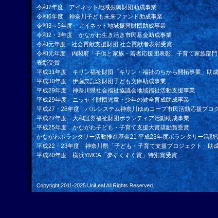
令和7年度 アイネット地域振興財団助成事業
令和6年度 神奈川子ども未来ファンド助成事業
令和3～5年度 アイネット地域振興財団助成事業
令和2・3年度 かながわ生き活き市民基金助成事業
令和元年度 社会貢献支援財団 社会貢献者表彰受賞
令和元年度 内閣府「子供と家族・若者応援団表彰」子育て家族部門
表彰受賞
平成31年度 キリン福祉財団「キリン・福祉のちから開拓事業」助
平成30年度 伊藤忠記念財団子ども文庫助成事業
平成29年度 神奈川県社会福祉協議会地域福祉活動支援事業
平成29年度 ニッセイ財団児童・少年の健全育成助成事業
平成27・28年度 パルシステム神奈川ゆめコープ市民活動応援プロ
平成27年度 大和証券福祉財団ボランティア活動助成事業
平成25年度 かながわ子ども・子育て支援大賞奨励賞受賞
かながわボランタリー活動推進基金21 平成23年度ボランタリー活動
平成22・23年度 神奈川県「子ども・子育て支援プロジェクト」助
平成20年度 横浜YMCA「夢すくすく賞」特別賞受賞
Copyright 2011-2025
UniLeaf
All Rights Reserved.