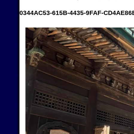
0344AC53-615B-4435-9FAF-CD4AE86