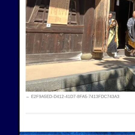
E2F9A5ED-D412-41D7-8FA5-7413FDC743A3