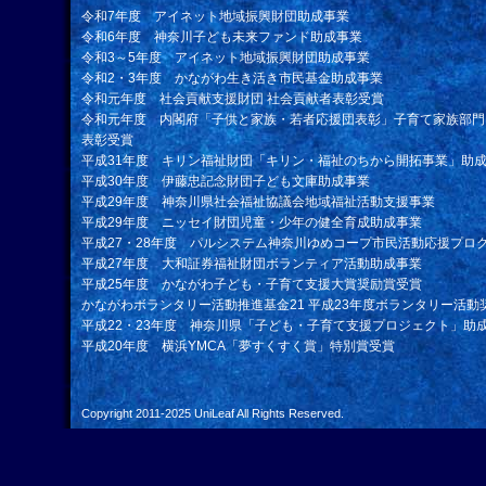
令和7年度 アイネット地域振興財団助成事業
令和6年度 神奈川子ども未来ファンド助成事業
令和3～5年度 アイネット地域振興財団助成事業
令和2・3年度 かながわ生き活き市民基金助成事業
令和元年度 社会貢献支援財団 社会貢献者表彰受賞
令和元年度 内閣府「子供と家族・若者応援団表彰」子育て家族部門
表彰受賞
平成31年度 キリン福祉財団「キリン・福祉のちから開拓事業」助
平成30年度 伊藤忠記念財団子ども文庫助成事業
平成29年度 神奈川県社会福祉協議会地域福祉活動支援事業
平成29年度 ニッセイ財団児童・少年の健全育成助成事業
平成27・28年度 パルシステム神奈川ゆめコープ市民活動応援プロ
平成27年度 大和証券福祉財団ボランティア活動助成事業
平成25年度 かながわ子ども・子育て支援大賞奨励賞受賞
かながわボランタリー活動推進基金21 平成23年度ボランタリー活動
平成22・23年度 神奈川県「子ども・子育て支援プロジェクト」助
平成20年度 横浜YMCA「夢すくすく賞」特別賞受賞
Copyright 2011-2025
UniLeaf
All Rights Reserved.