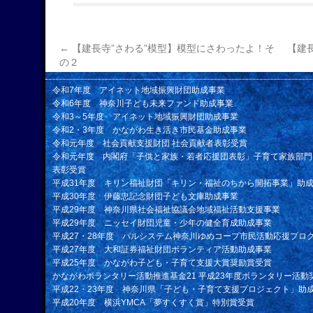
←
【建長寺”さわる”模型】模型にさわったよ！そ
【建
の２
令和7年度 アイネット地域振興財団助成事業
令和6年度 神奈川子ども未来ファンド助成事業
令和3～5年度 アイネット地域振興財団助成事業
令和2・3年度 かながわ生き活き市民基金助成事業
令和元年度 社会貢献支援財団 社会貢献者表彰受賞
令和元年度 内閣府「子供と家族・若者応援団表彰」子育て家族部門
表彰受賞
平成31年度 キリン福祉財団「キリン・福祉のちから開拓事業」助
平成30年度 伊藤忠記念財団子ども文庫助成事業
平成29年度 神奈川県社会福祉協議会地域福祉活動支援事業
平成29年度 ニッセイ財団児童・少年の健全育成助成事業
平成27・28年度 パルシステム神奈川ゆめコープ市民活動応援プロ
平成27年度 大和証券福祉財団ボランティア活動助成事業
平成25年度 かながわ子ども・子育て支援大賞奨励賞受賞
かながわボランタリー活動推進基金21 平成23年度ボランタリー活動
平成22・23年度 神奈川県「子ども・子育て支援プロジェクト」助
平成20年度 横浜YMCA「夢すくすく賞」特別賞受賞