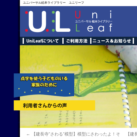
ユニバーサル絵本ライブラリー ユニリーフ
←
【建長寺”さわる”模型】模型にさわったよ！そ
【建