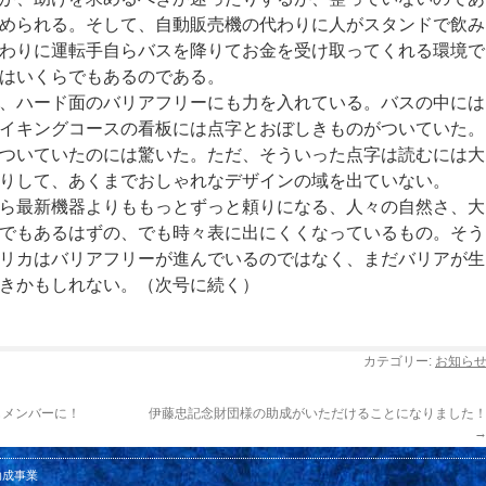
められる。そして、自動販売機の代わりに人がスタンドで飲み
わりに運転手自らバスを降りてお金を受け取ってくれる環境で
はいくらでもあるのである。
、ハード面のバリアフリーにも力を入れている。バスの中には
イキングコースの看板には点字とおぼしきものがついていた。
ついていたのには驚いた。ただ、そういった点字は読むには大
りして、あくまでおしゃれなデザインの域を出ていない。
ら最新機器よりももっとずっと頼りになる、人々の自然さ、大
でもあるはずの、でも時々表に出にくくなっているもの。そう
リカはバリアフリーが進んでいるのではなく、まだバリアが生
きかもしれない。（次号に続く）
カテゴリー:
お知ら
もメンバーに！
伊藤忠記念財団様の助成がいただけることになりました
助成事業