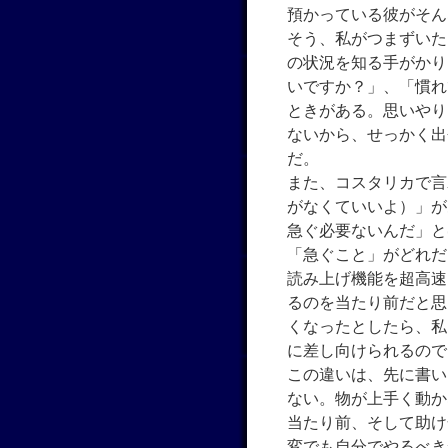
預かっている彼がそん
そう、私がつまずいた
の状況を知る手がかり
いですか？」、「慣れ
ときがある。思いやり
ないから、せっかく出
だ。
また、コスタリカで言
がなくていいよ）」が
急ぐ必要ないんだ」と
「急ぐこと」がどれだ
読み上げ機能を超高速
るのを当たり前だと思
くなったとしたら、私
に差し向けられるので
この違いは、先に書い
ない。物が上手く動か
当たり前、そして助け
変でも自分でやるべき