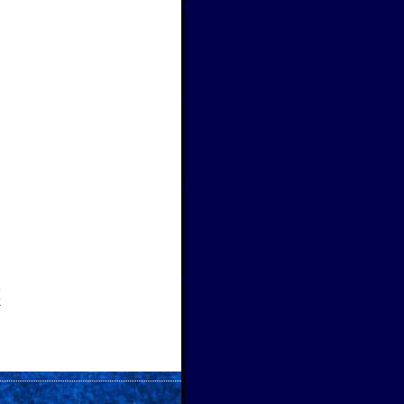
せ
！
→