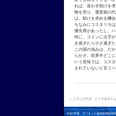
れば、迷わず助けを求
物を売り、運賃箱の代
は、助けを求める機会
ちなみにコスタリカは
優先席があったし、ハ
特に、コインに点字が
き過ぎたり小さ過ぎた
この国の強みは、だか
らかさ。世界中どこに
いう意味では、コスタ
まれていないと言うべ
←
よろしければ、どうぞあなた
令和7年度 アイネット地域振興財団