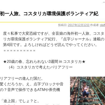
初一人旅、コスタリカ環境保護ボランティア紀
投稿日:
2017年12月12日
作成者:
staf
度々私事で大変恐縮ですが、
全盲娘の海外初一人旅、コスタ
リカ環境保護ボランティア紀行、『点字ジャーナル』連載の
第4回です。よろしければどうぞ読んでやってください。
＝＝＝＝＝＝＝＝＝＝
★20歳の春、忘れられない3週間 in コスタリカ★
（4）コスタリカで考えたバリアフリー
リアフリーの進んだ国だ。
驚くだろうか。え、点字ブロックや音
の？音声で操作できるATMや券売機
「途上国」でしょ？と。