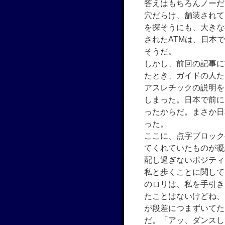
答えはもちろんノーだ
穴だらけ、舗装されて
を探そうにも、大きな
されたATMは、日本
そうだ。
しかし、前回の記事に
たとき、ガイドの人た
アスレチックの説明を
しまった。日本で前に
ったからだ。まさか日
った。
ここに、点字ブロック
てくれていたものが凝
配し過ぎないポジティ
私と歩くことに関して
のロリは、私を手引き
たことはないけどね、
が段差につまずいてた
だ。「アッ、ダンスし