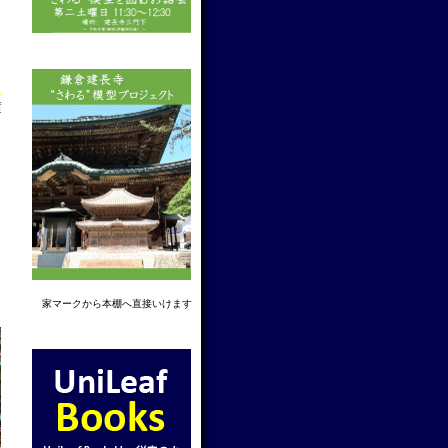
→
f
家マーク
から本棚へ直接いけます