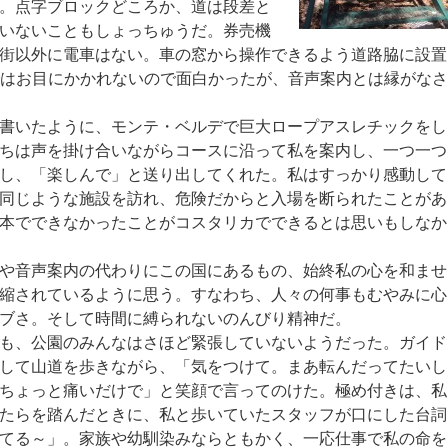
。点字ブロックどころか、道は段差と
いないこともしょっちゅうだ。券売機
街以外に電車はない。車の窓から操作できるよう道路脇に設置
ではお目にかかれないので面白かったが、音声案内とは縁がなさ
書いたように、モンテ・ベルデで巨大ロープアスレチックをし
ちは声を掛け合いながらコースに沿って私を案内し、一つ一つ
し、「楽しんで」と送り出してくれた。私はすっかり感動して
同じような施設を訪れ、危険だからと入場を断られたことがあ
本でできなかったことがコスタリカでできるとは思いもしなか
や音声案内の代わりにこの国にあるもの、始終私の心を和ませ
縮されているように思う。すなわち、人々の何事もむやみに心
ブさ。そして時間に縛られないのんびり精神だ。
も、公園のみんなはさほど緊張していないようだった。ガイド
して山道を歩きながら、「気をつけて。まあ転んだってたいし
ちょっと痛いだけで」と笑顔で言ってのけた。極め付きは、私
たらを踏んだときに、私と歩いていたスタッフが口にした台詞
てる～」。家族や幼馴染みならともかく、一応仕事で私の命を