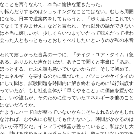
なことを言うなんて、本当に愉快な驚きだった。
り転んだりするのはショッキングなことではない。むしろ周囲
になる。日本で道案内をしてもらうと、「歩く速さはこれでい
てなくてすみません」などと言われ、それ以外の話ができない
は本当に嬉しいが、少しくらいつまずいたって転んだって構わ
会った人ともっともっとおしゃべりしたいというのが私の本音
われて嬉しかった言葉の一つに、「テイク・ユア・タイム（急
ある。ありふれた声かけだが、あそこで聞くと本当に「ああ、
ほっとする。たぶん誰も急いでいないからだ。そして初めて、
けエネルギーを要するのかに気づいた。パソコンやケイタイの
にして聞き、試験問題を時間内に解き終わるために試行錯誤す
っていたが、もし社会全体が「早くやること」に価値を置かな
は、いや誰もが、そのために使っていたエネルギーを他のこと
はないだろうか。
たようにハード面が整っていないからこそ生まれるのかもしれ
なければ、むやみに心配しても仕方ないし、時間がかかるのは
合いが不可欠だ。インフラや機器が整っていると、私は少し大
か、助けを求めるべきか迷ったりするが、整っていないのであ