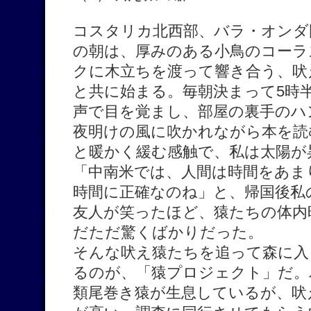
コスタリカ北西部、バラ・オンダ
の朝は、厚みのある小鳥のコーラ
クに木立ちを渡って響き合う、吠
と共に始まる。毎朝決まって5時
声で目を覚まし、部屋の裏手のハ
夜明けの風に吹かれながら本を読
と暖かく緩む感触で、私は太陽が
「中南米では、人間は時間をあま
時間に正確なのね」と、帰国後私
友人が笑ったほど、猿たちの体内
だただ驚くばかりだった。
そんな吠え猿たちを追って森に入
るのが、「猿プロジェクト」だ。
類尾巻き猿が生息しているが、吠