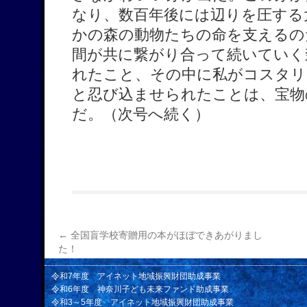
なり、数百年後には辺りを圧する
かの森の動物たちの命を支えるの
間が共に繋がり合って続いていく
れたこと、その中に私がコスタリ
と忍び込ませられたことは、宝物
だ。（次号へ続く）
←
全国盲学校寄贈用の本がほぼできあがりまし
た！
令和7年度 アイネット地域振興財団助成事業
令和6年度 神奈川子ども未来ファンド助成事業
令和3～5年度 アイネット地域振興財団助成事業