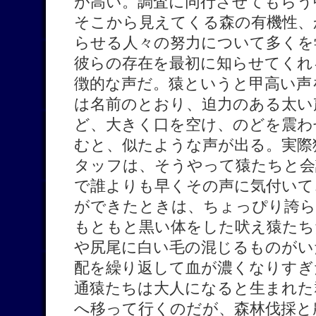
が高い。調査に同行させてもらう
そこから見えてくる森の有機性、
らせる人々の努力について多くを
彼らの存在を最初に知らせてくれ
徴的な声だ。猿というと甲高い声
は名前のとおり、迫力のある太い
ど、大きく口を空け、のどを震わ
むと、似たような声が出る。実際
タッフは、そうやって猿たちと会
で誰よりも早くその声に気付いて
ができたときは、ちょっぴり誇ら
もともと黒い体をした吠え猿たち
や尻尾に白い毛の混じるものがい
配を繰り返して血が濃くなりすぎ
通猿たちは大人になると生まれた
へ移って行くのだが、森林伐採と