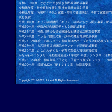
令和2・3年度 かながわ生き活き市民基金助成事業
令和元年度 社会貢献支援財団 社会貢献者表彰受賞
令和元年度 内閣府「子供と家族・若者応援団表彰」子育て家族部門
表彰受賞
平成31年度 キリン福祉財団「キリン・福祉のちから開拓事業」助
平成30年度 伊藤忠記念財団子ども文庫助成事業
平成29年度 神奈川県社会福祉協議会地域福祉活動支援事業
平成29年度 ニッセイ財団児童・少年の健全育成助成事業
平成27・28年度 パルシステム神奈川ゆめコープ市民活動応援プロ
平成27年度 大和証券福祉財団ボランティア活動助成事業
平成25年度 かながわ子ども・子育て支援大賞奨励賞受賞
かながわボランタリー活動推進基金21 平成23年度ボランタリー活動
平成22・23年度 神奈川県「子ども・子育て支援プロジェクト」助
平成20年度 横浜YMCA「夢すくすく賞」特別賞受賞
Copyright 2011-2025
UniLeaf
All Rights Reserved.