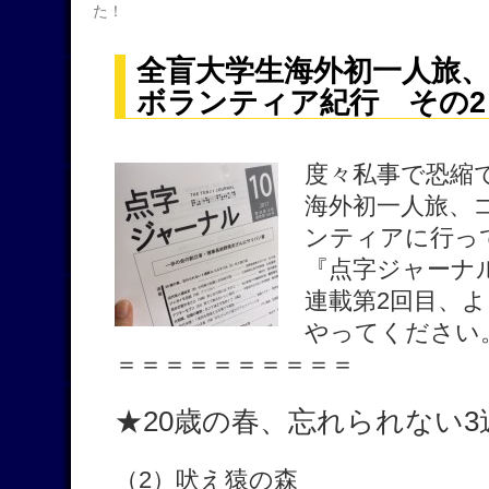
た！
全盲大学生海外初一人旅
ボランティア紀行 その2
度々私事で恐縮
海外初一人旅、
ンティアに行っ
『点字ジャーナ
連載第2回目、
やってください
＝＝＝＝＝＝＝＝＝＝
★20歳の春、忘れられない3週
（2）吠え猿の森