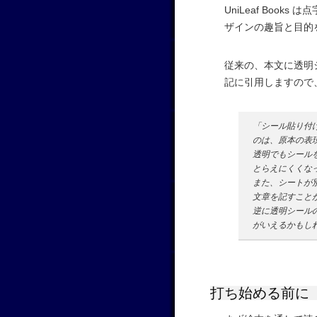
UniLeaf Boo
ザインの趣旨と目的
従来の、本文に透明
記に引用しますので
「シール貼り付
のは、原本の表
透明でもシール
とらえにくくな
また、シートが
文章を記すこと
逆に透明シール
がいえるかもしれま
打ち始める前に