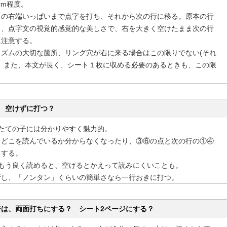
cm程度。
トの右端いっぱいまで点字を打ち、それから次の行に移る。原本の行
り、点字文の視覚的感覚的な美しさで、右を大きく空けたまま次の行
に注意する。
リズムの大切な箇所、リング穴が右に来る場合はこの限りでない(それ
)。また、本文が長く、シート１枚に収める必要のあるときも、この限
 空けずに打つ？
たての子には分かりやすく魅力的。
とどこを読んでいるか分からなくなったり、③⑥の点と次の行の①④
りする。
、もう良く読めると、空けるとかえって読みにくいことも。
断し、「ノンタン」くらいの簡単さなら一行おきに打つ。
ジは、両面打ちにする？ シート2ページにする？