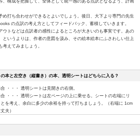
み、構成を把握して、全体として統一感のある点訳となるよう、計画
予め打ち合わせができるとよいでしょう。後日、大下より専門の先生
f Books の点訳の考え方としてフィードバック、蓄積していきます。
アウトなどは点訳者の感性によるところが大きいのも事実です。あの
、というよりは、作者の意図を汲み、その絵本絵本にふさわしい仕上
も考えてみましょう。
）の本と左空き（縦書き）の本、透明シートはどちらに入る？
合 ・・・ 透明シートは見開きの右側。
合 ・・・ 透明シートは左ページの上に乗せる。シートの右端にリ
とを考え、余白に多少の余裕を持って打ちましょう。（右端に 1cm
大丈夫）
？