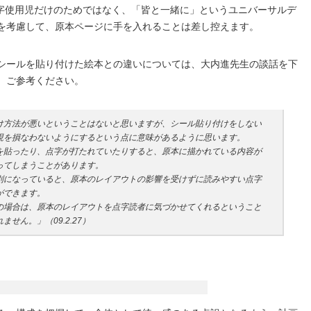
ks は点字使用児だけのためではなく、「皆と一緒に」というユニバーサルデ
を考慮して、原本ページに手を入れることは差し控えます。
シールを貼り付けた絵本との違いについては、大内進先生の談話を下
、ご参考ください。
け方法が悪いということはないと思いますが、シール貼り付けをしない
現を損なわないようにするという点に意味があるように思います。
を貼ったり、点字が打たれていたりすると、原本に描かれている内容が
ってしまうことがあります。
別になっていると、原本のレイアウトの影響を受けずに読みやすい点字
ができます。
の場合は、原本のレイアウトを点字読者に気づかせてくれるということ
せん。」（09.2.27）