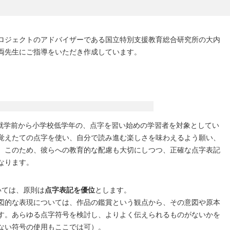
ロジェクトのアドバイザーである国立特別支援教育総合研究所の大内
両先生にご指導をいただき作成しています。
ks は、就学前から小学校低学年の、点字を習い始めの学習者を対象としてい
覚えたての点字を使い、自分で読み進む楽しさを味わえるよう願い、
。このため、彼らへの教育的な配慮も大切にしつつ、正確な点字表記
なります。
においては、原則は
点字表記を優位
とします。
図的な表現については、作品の鑑賞という観点から、その意図や原本
す。あらゆる点字符号を検討し、よりよく伝えられるものがないかを
ない符号の使用もここでは可）。