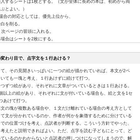
挿入するシートは1枚とする。（文が全体に長めの本は、初めから両
選ぶとよい。）
い場合の対応としては、優先上位から、
余白を削る。
、次ページの冒頭に入れる。
場合はシートを2枚にする。
の変わり目で、点字文を１行あける？
して、その見開きいっぱいに一つの絵が描かれていれば、本文が2ペ
ていても一塊と考え、１行あけずに続けて打つ。
一つずつ絵があり、それぞれに文章がついているときは１行あける。
個以上の絵があり、それぞれに文が付いている場合も、絵と文を1セ
つあけて打つ。
本文の塊が複数ある場合や、１文だけ離れている場合の考え方として
って文が分かれているのか、作者が何かを象徴するために分けている
中での位置づけを考え、点訳者が判断する。こういう方針でやった、
う考えたと説明できればよい。ただ、点字を読む子どもにとって、ど
いているのかわからないと点訳者の押しつけになってしまうので、解