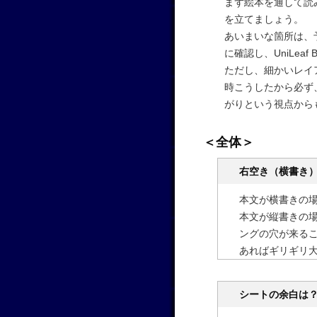
まず絵本を通して読
を立てましょう。
あいまいな箇所は、
に確認し、UniLea
ただし、細かいレイ
時こうしたから必ず
がりという視点から
＜全体＞
右空き（横書き
本文が横書きの場
本文が縦書きの場
ングの穴が来るこ
あればギリギリ
シートの余白は