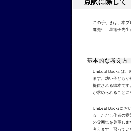
点訳に際して
この手引きは、本プ
進先生、星祐子先生
基本的な考え方
UniLeaf Boo
ます。幼い子どもが
提供される絵本です
が求められることに
UniLeaf Books
☆ ただし作者の意
の雰囲気を尊重しま
考えます（習ってい