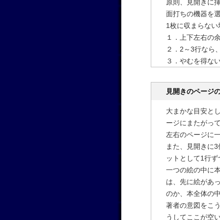
原則、見開きに
面打ちの機器を
1枚に収まらな
１．上下左右の
２．2～3行なら
３．やむを得ない
見開きのページ
大まかな目安と
ージにまたがっ
左右のページに
また、見開きに3
ットとして1行ず
一つの絵の中に
は、先に絵があ
のか、本全体の
著者の意図をこ
うしてここが空