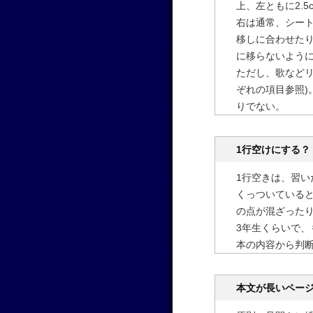
上、左ともに2.5
右は通常、シー
移しに合わせた
に移らないよう
ただし、歌など
ぞれの項目参照
りでない。
1行空けにする？
1行空きは、習い
くっついている
の点が混ざった
3年生くらいで
本の内容から判
本文が長いペー