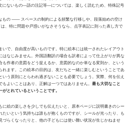
文にないもの―語の注記等―については、楽しく読むため、特殊記号
なもの —— スペースの制約による頻繁な行移しや、段落始めの空け
いては、特に問題や戸惑いがなさそうなら、点字表記に則った表し方で
まいで、自由度が高いものです。特に絵本には統一されたレイアウト
にはなじみません。外国語翻訳の場合も訳者によって仕上がりが異な
合も作者の意図をどう捉えるか、意図的なのか単なる変則か、という
られます。この絵本の目的は、友だちと一緒に楽しむということであ
という原則にとらわれ過ぎないことも必要でしょう。実際、何を伝え
でもよいことはあり、正解は一つではありません。
最も大切なこと
一がとれているということです。
もに絵の楽しさを少しでも伝えたいと、原本ページに説明書きのシー
れたいという気持ちは誰もが抱くものですが、シールが光ったり、も
見づらくなったりと、他の子どもには使い難い状況が生じかねませ