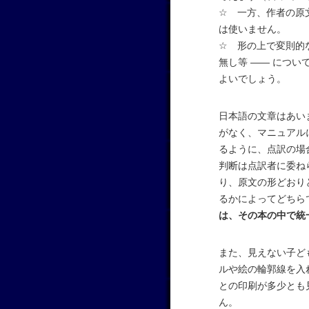
☆ 一方、作者の原
は使いません。
☆ 形の上で変則的
無し等 —— につ
よいでしょう。
日本語の文章はあい
がなく、マニュアル
るように、点訳の場
判断は点訳者に委ね
り、原文の形どおり
るかによってどちら
は、その本の中で統
また、見えない子ど
ルや絵の輪郭線を入
との印刷が多少とも
ん。