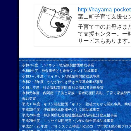
http://hayama-pocket
葉山町子育て支援セ
子育て中のお母さま
て支援センター。一
サービスもあります
令和7年度 アイネット地域振興財団助成事業
令和6年度 神奈川子ども未来ファンド助成事業
令和3～5年度 アイネット地域振興財団助成事業
令和2・3年度 かながわ生き活き市民基金助成事業
令和元年度 社会貢献支援財団 社会貢献者表彰受賞
令和元年度 内閣府「子供と家族・若者応援団表彰」子育て家族部門
表彰受賞
平成31年度 キリン福祉財団「キリン・福祉のちから開拓事業」助
平成30年度 伊藤忠記念財団子ども文庫助成事業
平成29年度 神奈川県社会福祉協議会地域福祉活動支援事業
平成29年度 ニッセイ財団児童・少年の健全育成助成事業
平成27・28年度 パルシステム神奈川ゆめコープ市民活動応援プロ