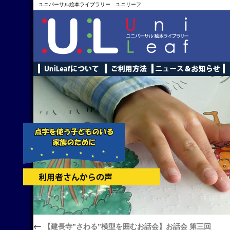
ユニバーサル絵本ライブラリー ユニリーフ
←
【建長寺”さわる”模型を囲むお話会】お話会 第三回