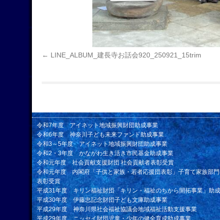
LINE_ALBUM_建長寺お話会920_250921_15trim
令和7年度 アイネット地域振興財団助成事業
令和6年度 神奈川子ども未来ファンド助成事業
令和3～5年度 アイネット地域振興財団助成事業
令和2・3年度 かながわ生き活き市民基金助成事業
令和元年度 社会貢献支援財団 社会貢献者表彰受賞
令和元年度 内閣府「子供と家族・若者応援団表彰」子育て家族部門
表彰受賞
平成31年度 キリン福祉財団「キリン・福祉のちから開拓事業」助
平成30年度 伊藤忠記念財団子ども文庫助成事業
平成29年度 神奈川県社会福祉協議会地域福祉活動支援事業
平成29年度 ニッセイ財団児童・少年の健全育成助成事業