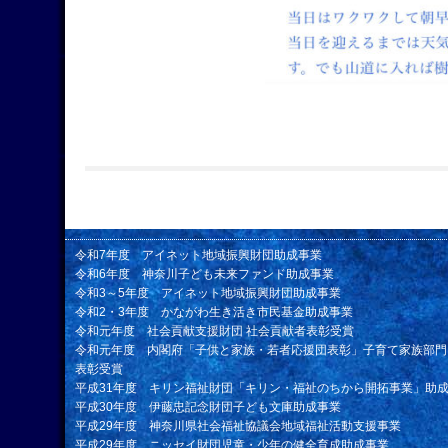
令和7年度 アイネット地域振興財団助成事業
令和6年度 神奈川子ども未来ファンド助成事業
令和3～5年度 アイネット地域振興財団助成事業
令和2・3年度 かながわ生き活き市民基金助成事業
令和元年度 社会貢献支援財団 社会貢献者表彰受賞
令和元年度 内閣府「子供と家族・若者応援団表彰」子育て家族部門
表彰受賞
平成31年度 キリン福祉財団「キリン・福祉のちから開拓事業」助
平成30年度 伊藤忠記念財団子ども文庫助成事業
平成29年度 神奈川県社会福祉協議会地域福祉活動支援事業
平成29年度 ニッセイ財団児童・少年の健全育成助成事業