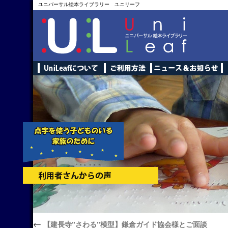
ユニバーサル絵本ライブラリー ユニリーフ
←
【建長寺”さわる”模型】鎌倉ガイド協会様とご面談