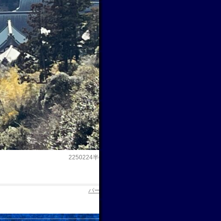
2250224半僧坊２
パーマリンク