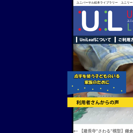
ユニバーサル絵本ライブラリー ユニリー
←
【建長寺”さわる”模型】鎌