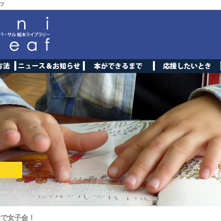
フ
倉で女子会！